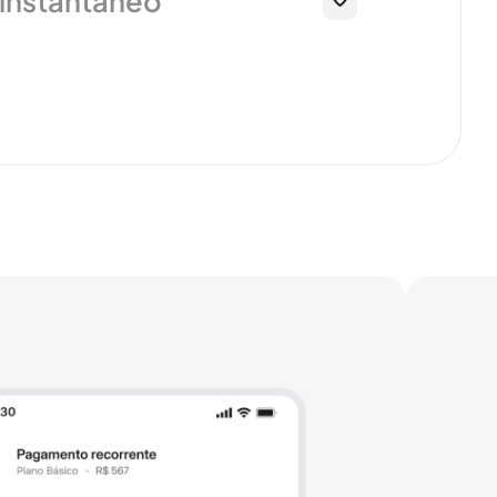
instantâneo
 aplicativo,
inanceira via
 app, sem
s do