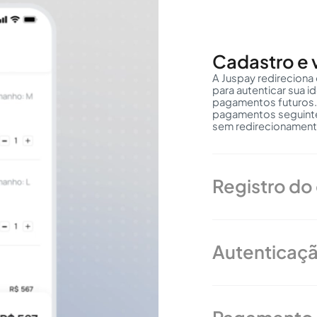
Cadastro e 
A Juspay redireciona
para autenticar sua i
pagamentos futuros.
pagamentos seguinte
sem redirecionament
PIX 2.0: AUTENTICAÇÃO BIOMÉTRICA SEM REDIRECION
Registro do 
Pix confirmado
biometria.
Autenticaçã
Sem sair do app