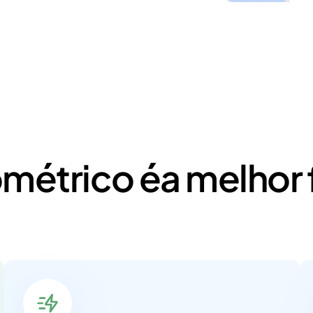
ométrico é
a melhor