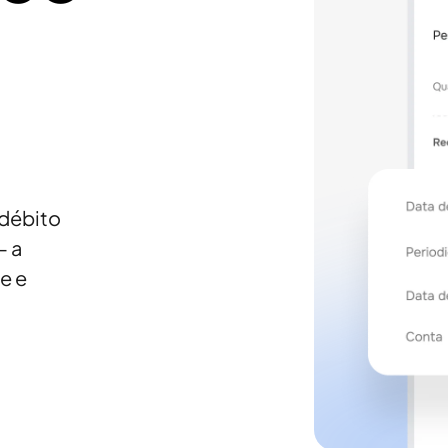
 débito
- a
e e