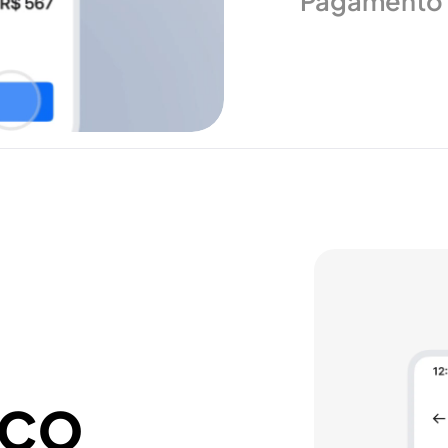
Pagamento 
O cliente finaliza o pagamento Pix diretamente no seu
autenticado por biometria e conectado à instituição f
Open Finance - sem escanear QR code, sem troca de
abandono de checkout. Disponível para participante
ecossistema Open Finance.
Ver documentação
Solicitar acesso
ico