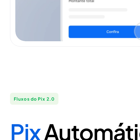
Fluxos do Pix 2.0
Pix
Automát