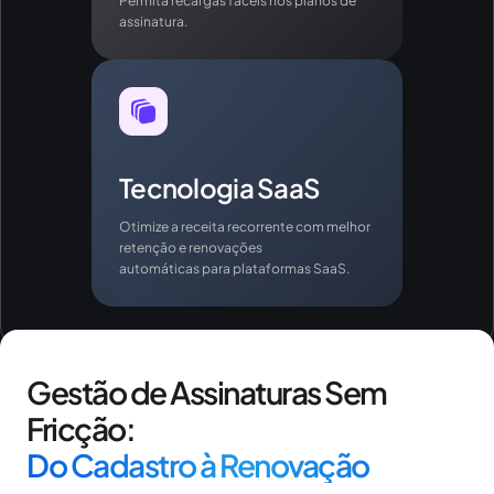
Permita recargas fáceis nos planos de
assinatura.
Tecnologia SaaS
Otimize a receita recorrente com melhor
retenção e renovações
automáticas para plataformas SaaS.
Gestão de Assinaturas Sem
Fricção:
Do Cadastro à Renovação