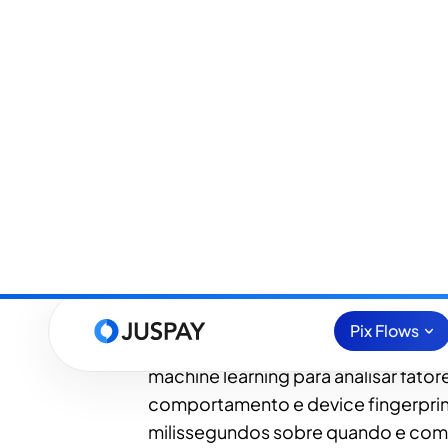
Autenticação adaptat
invisível e inteligente
A aplicação do protocolo 3D Secure
avanços importantes para a seguranç
implementação rígida pode adicion
negativamente a taxa de conversã
ao tempo, como food delivery ou m
A Juspay supera esse desafio com
em avaliação de risco em tempo real.
machine learning para analisar fato
comportamento e device fingerprin
milissegundos sobre quando e como