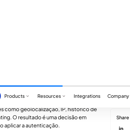
iva com 3DS: segurança
 (3DS), em especial o 3DS 2.0, trouxe
a nas transações digitais. No entanto, sua
ar camadas de fricção que afetam
o — especialmente em segmentos sensíveis
arketplaces.
 uma abordagem de 3DS adaptativa, baseada
 A inteligência de antifraude embutida utiliza
res como geolocalização, IP, histórico de
ting. O resultado é uma decisão em
 aplicar a autenticação.