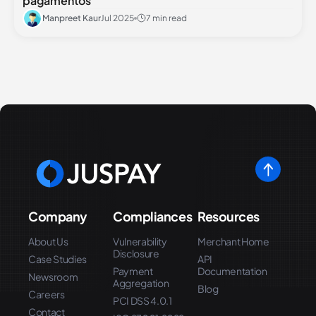
pagamentos
Manpreet Kaur
Jul 2025
7 min read
Company
Compliances
Resources
About Us
Vulnerability
Merchant Home
Disclosure
Case Studies
API
Payment
Documentation
Newsroom
Aggregation
Blog
Careers
PCI DSS 4.0.1
Contact