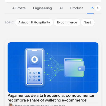
All Posts
Engineering
AI
Product
Industrie
Aviation & Hospitality
E-commerce
SaaS
TOPIC
Pagamentos de alta frequência: como aumentar
recompra e share of wallet no e-commerce
Antonia Morais
May 2026
5 min read